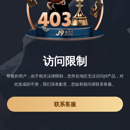
访问限制
尊敬的用户，由于相关法律限制，您所在地区无法访问J9产品，对
此造成的不便，我们深表歉意，您如有疑问请联系客服。
联系客服