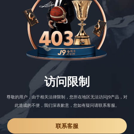
访问限制
尊敬的用户，由于相关法律限制，您所在地区无法访问J9产品，对
此造成的不便，我们深表歉意，您如有疑问请联系客服。
联系客服