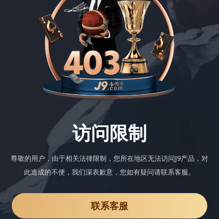
访问限制
尊敬的用户，由于相关法律限制，您所在地区无法访问J9产品，对
此造成的不便，我们深表歉意，您如有疑问请联系客服。
联系客服